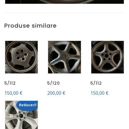
Produse similare
5/112
5/120
5/112
150,00
€
200,00
€
150,00
€
Reduceri!