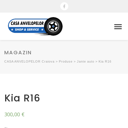
MAGAZIN
CASA ANVELOPELOR Craiova
>
Produse
>
Jante auto
>
Kia R16
Kia R16
300,00
€