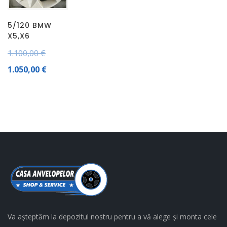
5/120 BMW
X5,X6
1.100,00
€
1.050,00
€
Va așteptăm la depozitul nostru pentru a vă alege și monta cele