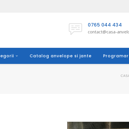
0765 044 434
contact@casa-anvelo
egorii
Catalog anvelope si jante
Programar
CAS