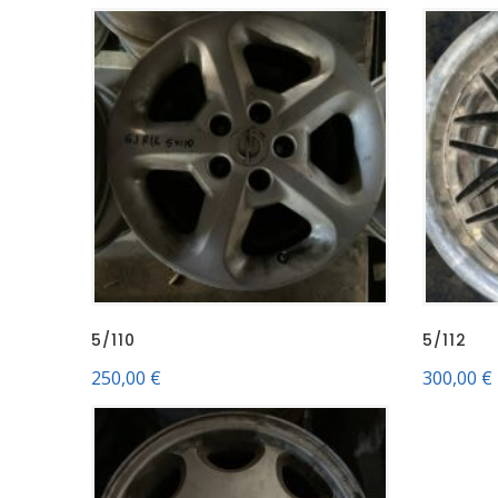
5/110
5/112
250,00
€
300,00
€