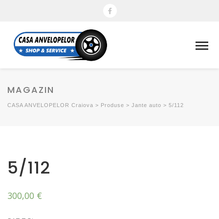
MAGAZIN
CASA ANVELOPELOR Craiova
>
Produse
>
Jante auto
>
5/112
5/112
300,00
€