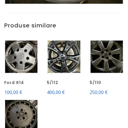
Produse similare
Ford R14
5/112
5/110
100,00
€
400,00
€
250,00
€