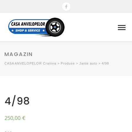
MAGAZIN
CASA ANVELOPELOR Craiova
>
Produse
>
Jante auto
>
4/98
4/98
250,00
€