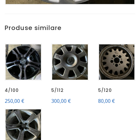
Produse similare
4/100
5/112
5/120
250,00
€
300,00
€
80,00
€