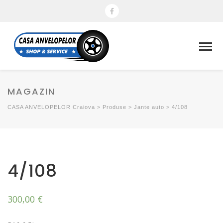
MAGAZIN
CASA ANVELOPELOR Craiova
>
Produse
>
Jante auto
>
4/108
4/108
300,00
€