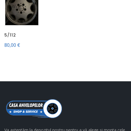
5/112
80,00
€
Va așteptăm la depozitul nostru pentru a vă alege și monta cele