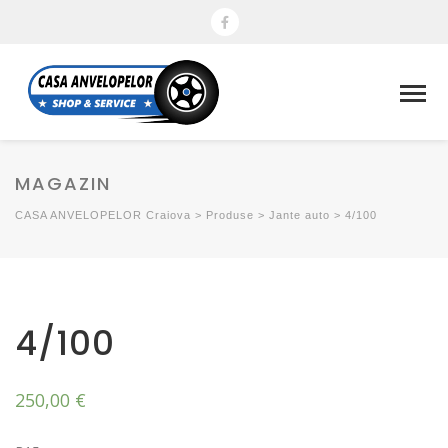
MAGAZIN
CASA ANVELOPELOR Craiova
>
Produse
>
Jante auto
>
4/100
4/100
250,00
€