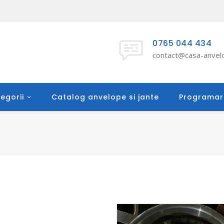
0765 044 434
contact@casa-anvelo
egorii
Catalog anvelope si jante
Programar