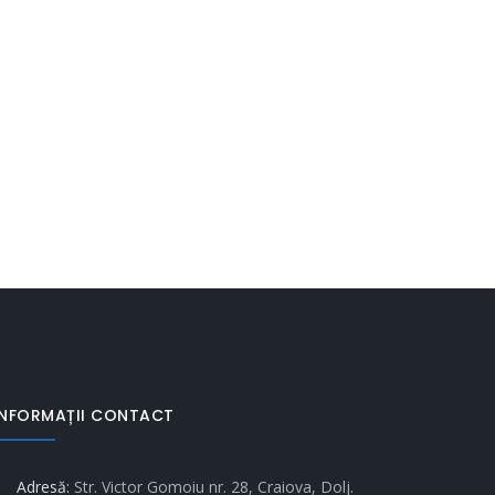
INFORMAȚII CONTACT
Adresă:
Str. Victor Gomoiu nr. 28, Craiova, Dolj.