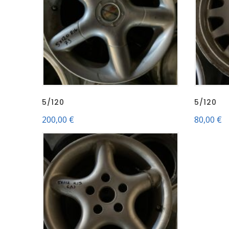
5/120
5/120
200,00
€
80,00
€