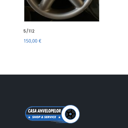
5/112
150,00
€