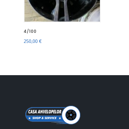
4/100
250,00
€