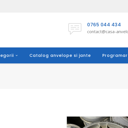
0765 044 434
contact@casa-anvelo
egorii
Catalog anvelope si jante
Programar