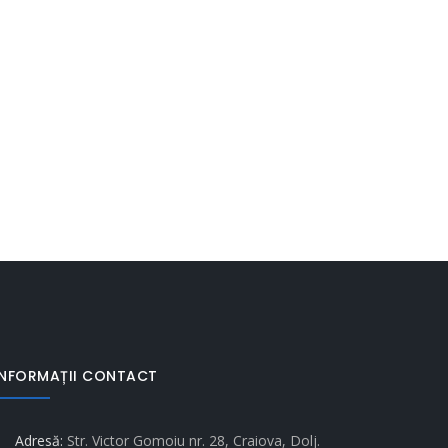
INFORMAȚII CONTACT
Adresă:
Str. Victor Gomoiu nr. 28, Craiova, Dolj.