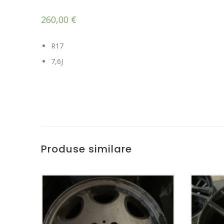
260,00
€
R17
7,6J
Produse similare