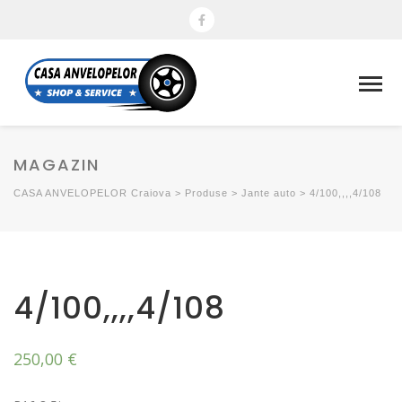
MAGAZIN
CASA ANVELOPELOR Craiova
>
Produse
>
Jante auto
>
4/100,,,,4/108
4/100,,,,4/108
250,00
€