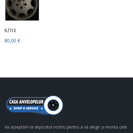
5/112
80,00
€
Va așteptăm la depozitul nostru pentru a vă alege și monta cele