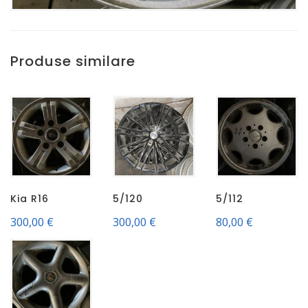
Produse similare
Kia R16
5/120
5/112
300,00
€
300,00
€
80,00
€