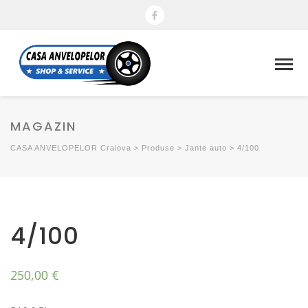
MAGAZIN
CASA ANVELOPELOR Craiova
>
Produse
>
Jante auto
>
4/100
4/100
250,00
€