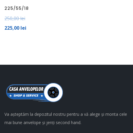
225/55/18
250,00
lei
225,00
lei
Va așteptăm la depozitul nostru pentru a vă alege și monta cele
mai bune anvelope și jenți second hand.