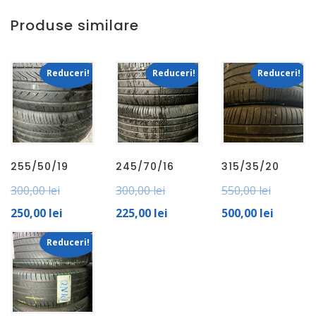
Produse similare
Reduceri!
Reduceri!
Reduceri!
255/50/19
245/70/16
315/35/20
300,00
lei
300,00
lei
550,00
lei
250,00
lei
225,00
lei
500,00
lei
Reduceri!