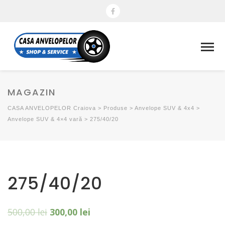
MAGAZIN
CASA ANVELOPELOR Craiova
>
Produse
>
Anvelope SUV & 4x4
>
Anvelope SUV & 4×4 vară
>
275/40/20
275/40/20
500,00
lei
300,00
lei