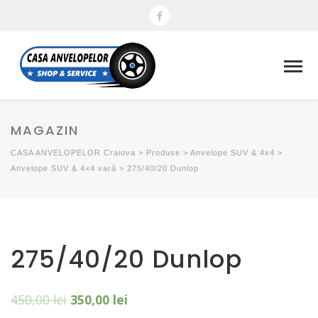
MAGAZIN
CASA ANVELOPELOR Craiova
>
Produse
>
Anvelope SUV & 4x4
>
Anvelope SUV & 4×4 vară
>
275/40/20 Dunlop
275/40/20 Dunlop
450,00
lei
350,00
lei