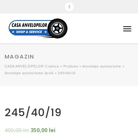
MAGAZIN
CASA ANVELOPELOR Craiova
>
Produse
>
Anvelope autoturisme
>
Anvelope autoturisme iarnă
>
245/40/19
245/40/19
400,00
lei
350,00
lei