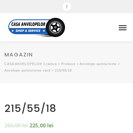
MAGAZIN
CASA ANVELOPELOR Craiova
>
Produse
>
Anvelope autoturisme
>
Anvelope autoturisme vară
>
215/55/18
215/55/18
250,00
lei
225,00
lei